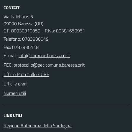
CONTATTI
Via Is Tellaias 6
09090 Baressa (OR)
C.F. 80030310959 - P.Iva: 00381650951
Telefono:
0783930049
Fax: 0783930118
E-mail:
PEC:
Ufficio Protocollo / URP
Uffici e orari
Numeri utili
LINK UTILI
Regione Autonoma della Sardegna