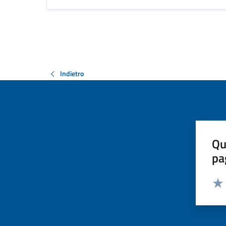
Indietro
Qu
pa
Valut
Valu