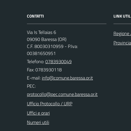
CONTATTI
LINK UTIL
Via Is Tellaias 6
Regione 
09090 Baressa (OR)
Provincia
C.F. 80030310959 - P.Iva:
00381650951
Telefono:
0783930049
Fax: 0783930118
E-mail:
PEC:
Ufficio Protocollo / URP
Uffici e orari
Numeri utili