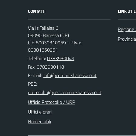
CONTATTI
LINK UTIL
Via Is Tellaias 6
Regione 
09090 Baressa (OR)
Provincia
C.F. 80030310959 - P.Iva:
00381650951
Telefono:
0783930049
Fax: 0783930118
E-mail:
PEC:
Ufficio Protocollo / URP
Uffici e orari
Numeri utili