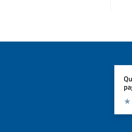
Qu
pa
Valut
Valu