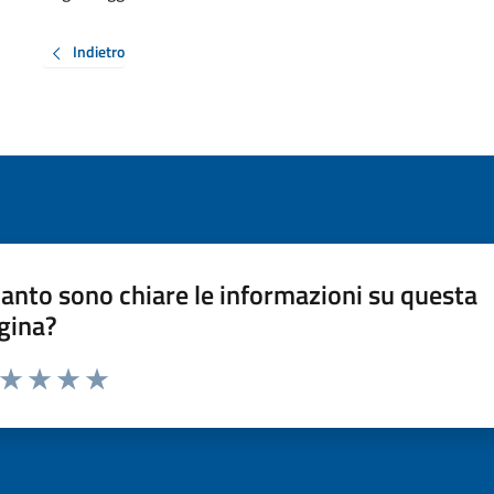
Indietro
anto sono chiare le informazioni su questa
gina?
a da 1 a 5 stelle la pagina
ta 1 stelle su 5
Valuta 2 stelle su 5
Valuta 3 stelle su 5
Valuta 4 stelle su 5
Valuta 5 stelle su 5