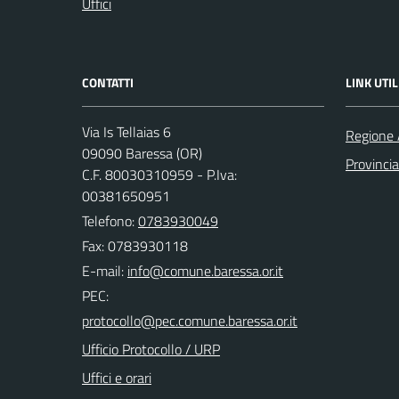
Uffici
CONTATTI
LINK UTIL
Via Is Tellaias 6
Regione 
09090 Baressa (OR)
Provincia
C.F. 80030310959 - P.Iva:
00381650951
Telefono:
0783930049
Fax: 0783930118
E-mail:
PEC:
Ufficio Protocollo / URP
Uffici e orari