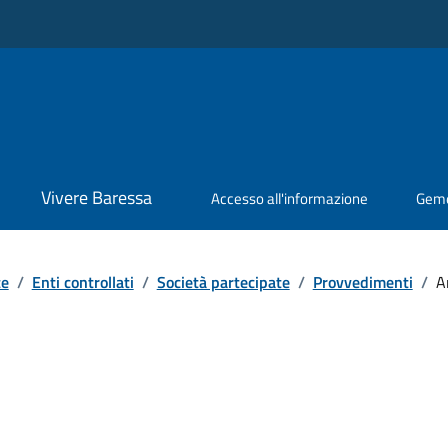
Vivere Baressa
Accesso all'informazione
Geme
te
/
Enti controllati
/
Società partecipate
/
Provvedimenti
/
A