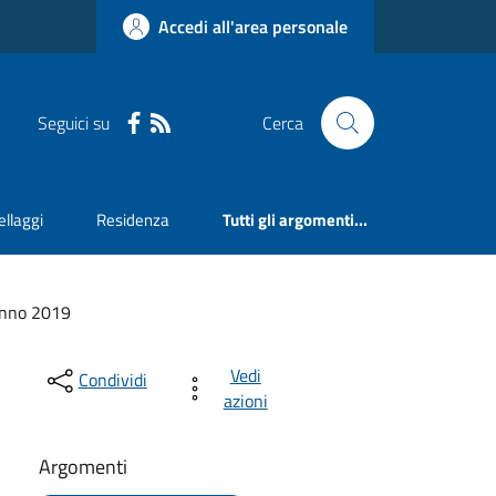
Accedi all'area personale
Seguici su
Cerca
llaggi
Residenza
Tutti gli argomenti...
nno 2019
Vedi
Condividi
azioni
Argomenti