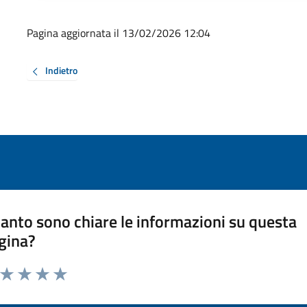
Pagina aggiornata il 13/02/2026 12:04
Indietro
anto sono chiare le informazioni su questa
gina?
a da 1 a 5 stelle la pagina
ta 1 stelle su 5
Valuta 2 stelle su 5
Valuta 3 stelle su 5
Valuta 4 stelle su 5
Valuta 5 stelle su 5