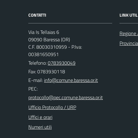
CONTATTI
LINK UTIL
Via Is Tellaias 6
Regione 
09090 Baressa (OR)
Provincia
C.F. 80030310959 - P.Iva:
00381650951
Telefono:
0783930049
Fax: 0783930118
E-mail:
PEC:
Ufficio Protocollo / URP
Uffici e orari
Numeri utili