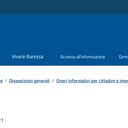
Vivere Baressa
Accesso all'informazione
Geme
te
/
Disposizioni generali
/
Oneri informativi per cittadini e imp
1
21