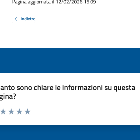
Pagina aggiornata il 12/02/2026 15:09
Indietro
anto sono chiare le informazioni su questa
gina?
a da 1 a 5 stelle la pagina
ta 1 stelle su 5
Valuta 2 stelle su 5
Valuta 3 stelle su 5
Valuta 4 stelle su 5
Valuta 5 stelle su 5