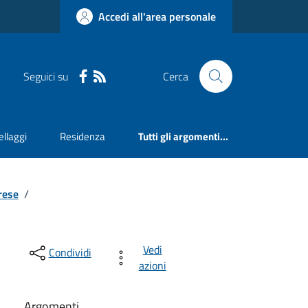
Accedi all'area personale
Seguici su
Cerca
llaggi
Residenza
Tutti gli argomenti...
rese
/
Vedi
Condividi
azioni
Argomenti