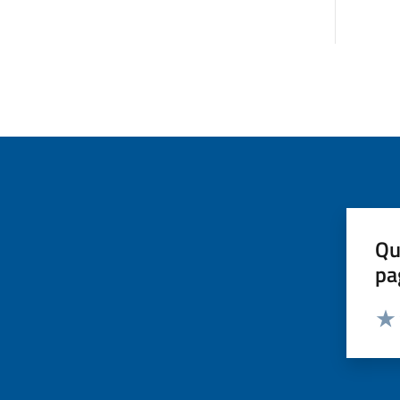
Qu
pa
Valut
Valu