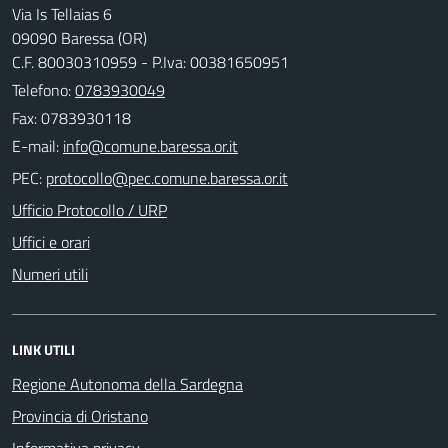
Via Is Tellaias 6
09090 Baressa (OR)
C.F. 80030310959 - P.Iva: 00381650951
Telefono:
0783930049
Fax: 0783930118
E-mail:
PEC:
Ufficio Protocollo / URP
Uffici e orari
Numeri utili
LINK UTILI
Regione Autonoma della Sardegna
Provincia di Oristano
Informativa privacy