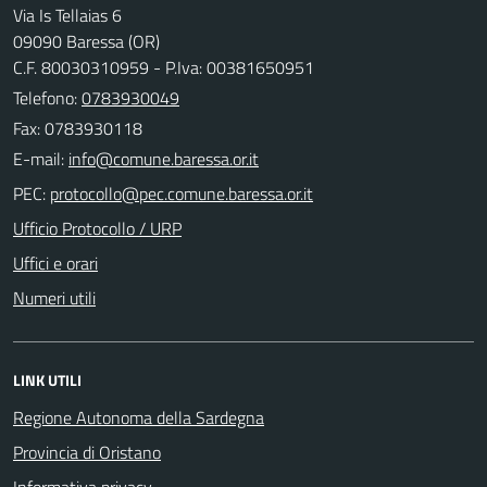
Via Is Tellaias 6
09090 Baressa (OR)
C.F. 80030310959 - P.Iva: 00381650951
Telefono:
0783930049
Fax: 0783930118
E-mail:
PEC:
Ufficio Protocollo / URP
Uffici e orari
Numeri utili
LINK UTILI
Regione Autonoma della Sardegna
Provincia di Oristano
Informativa privacy