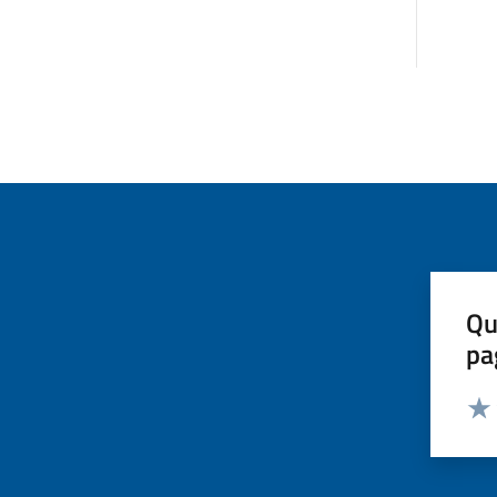
Qu
pa
Valut
Valu