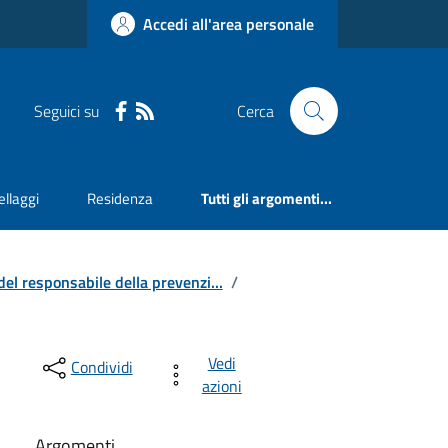
Accedi all'area personale
Seguici su
Cerca
llaggi
Residenza
Tutti gli argomenti...
del responsabile della prevenzi...
/
Vedi
Condividi
azioni
Argomenti