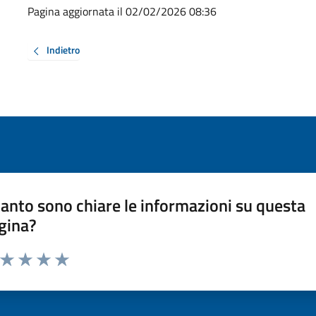
Pagina aggiornata il 02/02/2026 08:36
Indietro
anto sono chiare le informazioni su questa
gina?
a da 1 a 5 stelle la pagina
ta 1 stelle su 5
Valuta 2 stelle su 5
Valuta 3 stelle su 5
Valuta 4 stelle su 5
Valuta 5 stelle su 5