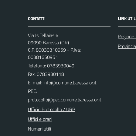
CONTATTI
LINK UTIL
Via Is Tellaias 6
Regione 
09090 Baressa (OR)
Provincia
C.F. 80030310959 - P.Iva:
00381650951
Telefono:
0783930049
Fax: 0783930118
E-mail:
PEC:
Ufficio Protocollo / URP
Uffici e orari
Numeri utili