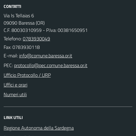
CONTATTI
Via Is Tellaias 6
09090 Baressa (OR)
C.F. 80030310959 - P.Iva: 00381650951
Telefono:
0783930049
Fax: 0783930118
E-mail:
PEC:
Ufficio Protocollo / URP
Uffici e orari
Numeri utili
LINK UTILI
Regione Autonoma della Sardegna