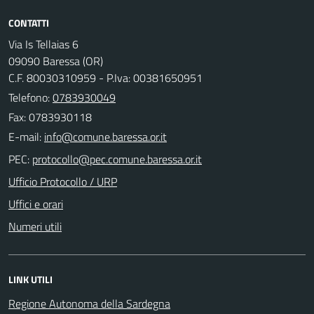
CONTATTI
Via Is Tellaias 6
09090 Baressa (OR)
C.F. 80030310959 - P.Iva: 00381650951
Telefono:
0783930049
Fax: 0783930118
E-mail:
PEC:
Ufficio Protocollo / URP
Uffici e orari
Numeri utili
LINK UTILI
Regione Autonoma della Sardegna