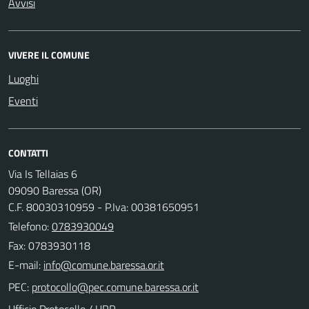
Avvisi
VIVERE IL COMUNE
Luoghi
Eventi
CONTATTI
Via Is Tellaias 6
09090 Baressa (OR)
C.F. 80030310959 - P.Iva: 00381650951
Telefono:
0783930049
Fax: 0783930118
E-mail:
PEC:
Ufficio Protocollo / URP