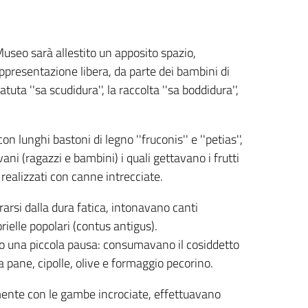
Museo sarà allestito un apposito spazio,
rappresentazione libera, da parte dei bambini di
uta ''sa scudidura'', la raccolta ''sa boddidura'',
 lunghi bastoni di legno ''fruconis'' e ''petias'',
vani (ragazzi e bambini) i quali gettavano i frutti
i realizzati con canne intrecciate.
trarsi dalla dura fatica, intonavano canti
rielle popolari (contus antigus).
ano una piccola pausa: consumavano il cosiddetto
a pane, cipolle, olive e formaggio pecorino.
lmente con le gambe incrociate, effettuavano