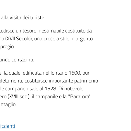
la visita dei turisti:
todisce un tesoro inestimabile costituito da
o (XVII Secolo), una croce a stile in argento
 pregio.
mondo contadino.
, la quale, edificata nel lontano 1600, pur
etamenti, costituisce importante patrimonio
lle campane risale al 1528. Di notevole
ro (XVIII sec.), il campanile e la ''Paratora''
intaglio.