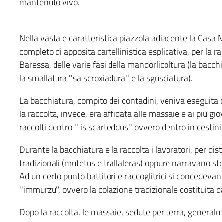
mantenuto vivo.
Nella vasta e caratteristica piazzola adiacente la Casa 
completo di apposita cartellinistica esplicativa, per la 
Baressa, delle varie fasi della mandorlicoltura (la bacchiat
la smallatura ''sa scroxiadura'' e la sgusciatura).
La bacchiatura, compito dei contadini, veniva eseguita con
la raccolta, invece, era affidata alle massaie e ai più gio
raccolti dentro '' is scarteddus'' ovvero dentro in cestin
Durante la bacchiatura e la raccolta i lavoratori, per dis
tradizionali (mutetus e trallaleras) oppure narravano sto
Ad un certo punto battitori e raccoglitrici si concedev
''immurzu'', ovvero la colazione tradizionale costituita d
Dopo la raccolta, le massaie, sedute per terra, genera