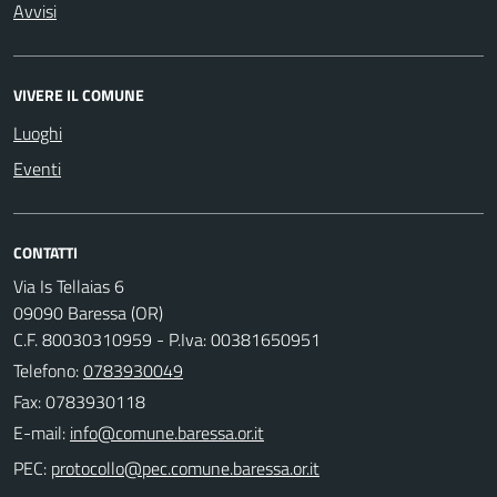
Avvisi
VIVERE IL COMUNE
Luoghi
Eventi
CONTATTI
Via Is Tellaias 6
09090 Baressa (OR)
C.F. 80030310959 - P.Iva: 00381650951
Telefono:
0783930049
Fax: 0783930118
E-mail:
PEC: