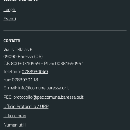
Luoghi
Eventi
CONTATTI
Via Is Tellaias 6
09090 Baressa (OR)
C.F. 80030310959 - P.Iva: 00381650951
Telefono:
0783930049
Fax: 0783930118
E-mail:
PEC:
Ufficio Protocollo / URP
Uffici e orari
Numeri utili