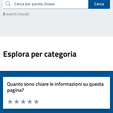
cerca
Cerca
0
eventi trovati
Esplora per categoria
Quanto sono chiare le informazioni su questa
pagina?
Valuta da 1 a 5 stelle la pagina
Valuta 1 stelle su 5
Valuta 2 stelle su 5
Valuta 3 stelle su 5
Valuta 4 stelle su 5
Valuta 5 stelle su 5