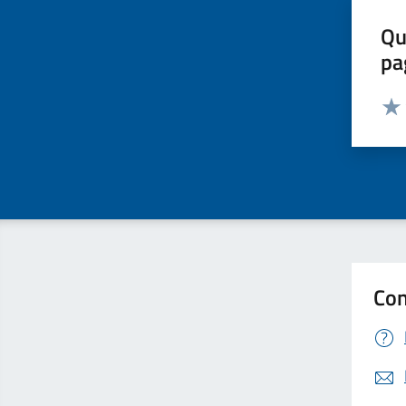
Qu
pa
Valut
Valu
Con