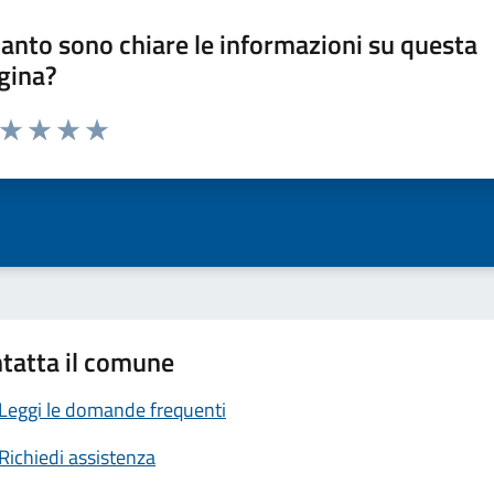
anto sono chiare le informazioni su questa
gina?
a da 1 a 5 stelle la pagina
ta 1 stelle su 5
Valuta 2 stelle su 5
Valuta 3 stelle su 5
Valuta 4 stelle su 5
Valuta 5 stelle su 5
tatta il comune
Leggi le domande frequenti
Richiedi assistenza