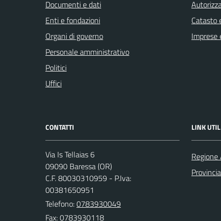
Documenti e dati
Autorizza
Enti e fondazioni
Catasto e
Organi di governo
Imprese 
Personale amministrativo
Politici
Uffici
CONTATTI
LINK UTIL
Via Is Tellaias 6
Regione 
09090 Baressa (OR)
Provincia
C.F. 80030310959 - P.Iva:
00381650951
Telefono:
0783930049
Fax: 0783930118