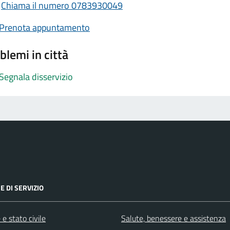
Chiama il numero 0783930049
Prenota appuntamento
blemi in città
Segnala disservizio
E DI SERVIZIO
e stato civile
Salute, benessere e assistenza