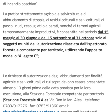
di incendio boschivo”.
La pratica strettamente agricola e selvicolturale di
abbruciamento di stoppie, di residui colturali e selvicolturali, di
pascoli nudi, cespugliati o alberati, nonché di terreni agricoli
temporaneamente improduttivi, è consentita nel periodo
dal 15
maggio al 30 giugno
e
dal 15 settembre al 31 ottobre
solo ai
soggetti muniti dell’autorizzazione rilasciata dall’Ispettorato
forestale competente per territorio, utilizzando l’apposito
modello “Allegato C”
;
Le richieste di autorizzazione degli abbruciamenti per finalità
agricole e selvicolturali, di cui sopra devono essere presentate,
almeno 10 giorni prima della data prevista per la loro
esecuzione, alla Stazione Forestale competente per territorio
(
Stazione Forestale di Ales
Via Don Milani Ales - telefono:
0783/912276 -fax: 0783/91360 email:
cfva.sfales@regione.sardegna.it
, oppure agli Ispettorati