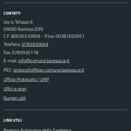
CONTATTI
Via Is Tellaias 6
09090 Baressa (OR)
C.F. 80030310959 - P.Iva: 00381650951
Telefono:
0783930049
Fax: 0783930118
E-mail:
PEC:
Ufficio Protocollo / URP
Uffici e orari
Numeri utili
LINK UTILI
Regione Autonoma della Sardegna