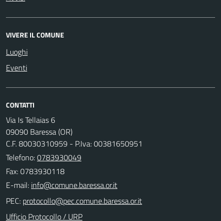
VIVERE IL COMUNE
Luoghi
Eventi
CONTATTI
Via Is Tellaias 6
09090 Baressa (OR)
C.F. 80030310959 - P.Iva: 00381650951
Telefono:
0783930049
Fax: 0783930118
E-mail:
PEC:
Ufficio Protocollo / URP