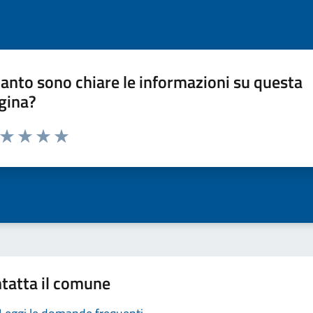
anto sono chiare le informazioni su questa
gina?
a da 1 a 5 stelle la pagina
ta 1 stelle su 5
Valuta 2 stelle su 5
Valuta 3 stelle su 5
Valuta 4 stelle su 5
Valuta 5 stelle su 5
tatta il comune