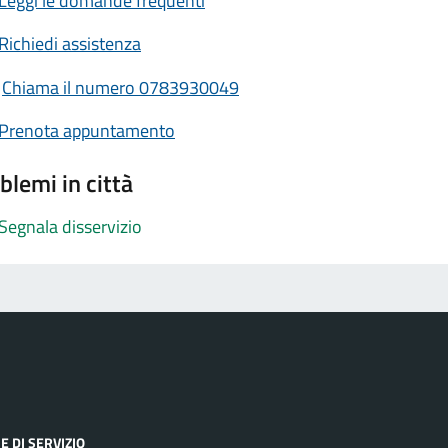
Leggi le domande frequenti
Richiedi assistenza
Chiama il numero 0783930049
Prenota appuntamento
blemi in città
Segnala disservizio
E DI SERVIZIO