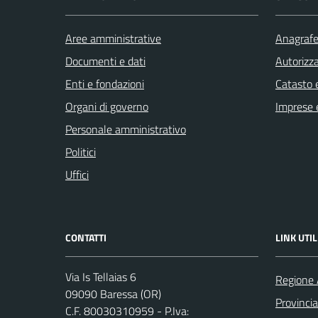
Aree amministrative
Anagrafe 
Documenti e dati
Autorizza
Enti e fondazioni
Catasto e
Organi di governo
Imprese 
Personale amministrativo
Politici
Uffici
CONTATTI
LINK UTIL
Via Is Tellaias 6
Regione 
09090 Baressa (OR)
Provincia
C.F. 80030310959 - P.Iva: