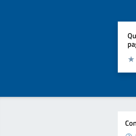
Qu
pa
Valut
Valu
Con