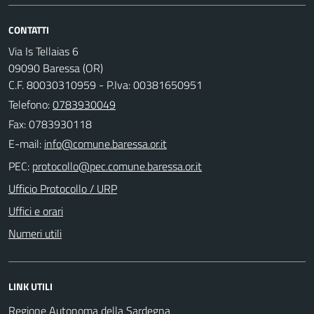
CONTATTI
Via Is Tellaias 6
09090 Baressa (OR)
C.F. 80030310959 - P.Iva: 00381650951
Telefono:
0783930049
Fax: 0783930118
E-mail:
PEC:
Ufficio Protocollo / URP
Uffici e orari
Numeri utili
LINK UTILI
Regione Autonoma della Sardegna