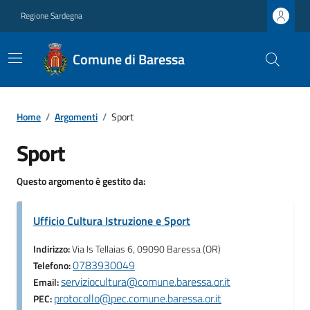
Regione Sardegna
Comune di Baressa
Home
/
Argomenti
/
Sport
Sport
Questo argomento è gestito da:
Ufficio Cultura Istruzione e Sport
Indirizzo:
Via Is Tellaias 6, 09090 Baressa (OR)
0783930049
Telefono:
serviziocultura@comune.baressa.or.it
Email:
protocollo@pec.comune.baressa.or.it
PEC: