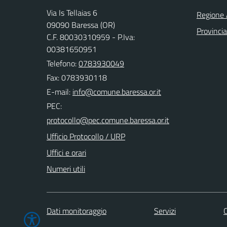
Via Is Tellaias 6
Regione 
09090 Baressa (OR)
Provincia
C.F. 80030310959 - P.Iva:
00381650951
Telefono:
0783930049
Fax: 0783930118
E-mail:
PEC:
Ufficio Protocollo / URP
Uffici e orari
Numeri utili
Dati monitoraggio
Servizi
C