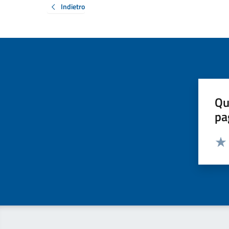
Indietro
Qu
pa
Valut
Valu