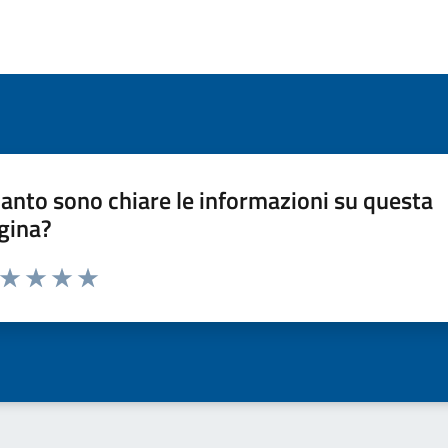
anto sono chiare le informazioni su questa
gina?
a da 1 a 5 stelle la pagina
ta 1 stelle su 5
Valuta 2 stelle su 5
Valuta 3 stelle su 5
Valuta 4 stelle su 5
Valuta 5 stelle su 5