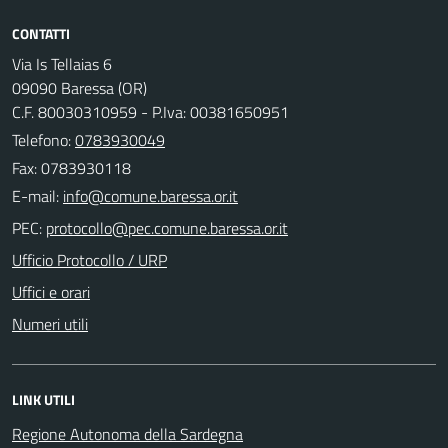
CONTATTI
Via Is Tellaias 6
09090 Baressa (OR)
C.F. 80030310959 - P.Iva: 00381650951
Telefono:
0783930049
Fax: 0783930118
E-mail:
PEC:
Ufficio Protocollo / URP
Uffici e orari
Numeri utili
LINK UTILI
Regione Autonoma della Sardegna