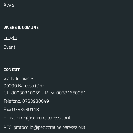
Avvisi
VIVERE IL COMUNE
Luoghi
Eventi
CONTATTI
Via Is Tellaias 6
09090 Baressa (OR)
C.F. 80030310959 - P.Iva: 00381650951
Telefono:
0783930049
Fax: 0783930118
E-mail:
PEC: