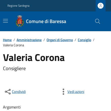
Regione Sardegna
Comune di Baressa
Home
/
Amministrazione
/
Organi di Governo
/
Consiglio
/
Valeria Corona
Valeria Corona
Consigliere
Condividi
Vedi azioni
Argomenti