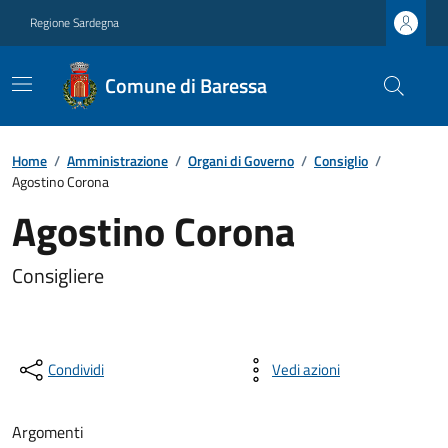
Regione Sardegna
Comune di Baressa
Home
/
Amministrazione
/
Organi di Governo
/
Consiglio
/
Agostino Corona
Agostino Corona
Consigliere
Condividi
Vedi azioni
Argomenti