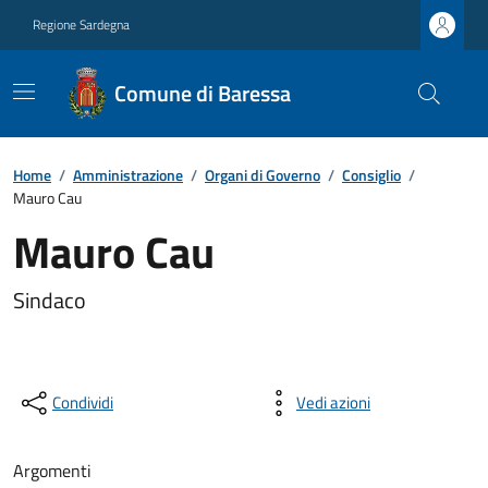
Regione Sardegna
Comune di Baressa
Home
/
Amministrazione
/
Organi di Governo
/
Consiglio
/
Mauro Cau
Mauro Cau
Sindaco
Condividi
Vedi azioni
Argomenti